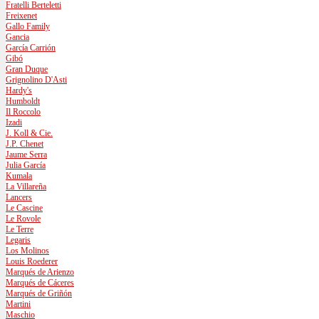
Fratelli Berteletti
Freixenet
Gallo Family
Gancia
García Carrión
Gibó
Gran Duque
Grignolino D'Asti
Hardy's
Humboldt
Il Roccolo
Izadi
J. Koll & Cie.
J.P. Chenet
Jaume Serra
Julia García
Kumala
La Villareña
Lancers
Le Cascine
Le Rovole
Le Terre
Legaris
Los Molinos
Louis Roederer
Marqués de Arienzo
Marqués de Cáceres
Marqués de Griñón
Martini
Maschio