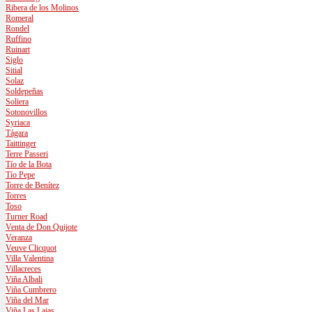
Ribera de los Molinos
Romeral
Rondel
Ruffino
Ruinart
Siglo
Sitial
Solaz
Soldepeñas
Soliera
Sotonovillos
Syriaca
Tágara
Taittinger
Terre Passeri
Tío de la Bota
Tío Pepe
Torre de Benítez
Torres
Toso
Turner Road
Venta de Don Quijote
Veranza
Veuve Clicquot
Villa Valentina
Villacreces
Viña Albali
Viña Cumbrero
Viña del Mar
Viña Las Lajas