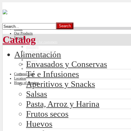
Home
Our Products
Catalog
Services
Car park for customers
Butchery
Credit card payment
Alimentación
Freshly made bread
Lockers
Envasados y Conservas
Climate control
Té e Infusiones
Customer care
Location
Aperitivos y Snacks
Hours of opening
Salsas
Pasta, Arroz y Harina
Frutos secos
Huevos