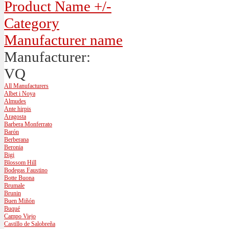
Product Name +/-
Category
Manufacturer name
Manufacturer:
VQ
All Manufacturers
Albet i Noya
Almudes
Ante hirpis
Aragosta
Barbera Monferrato
Barón
Berberana
Beronia
Bigi
Blossom Hill
Bodegas Faustino
Botte Buona
Brumale
Brunin
Buen Miñón
Buqué
Campo Viejo
Castillo de Salobreña