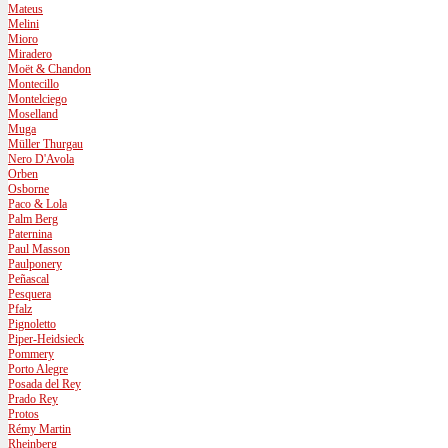
Mateus
Melini
Mioro
Miradero
Moët & Chandon
Montecillo
Montelciego
Moselland
Muga
Müller Thurgau
Nero D'Avola
Orben
Osborne
Paco & Lola
Palm Berg
Paternina
Paul Masson
Paulponery
Peñascal
Pesquera
Pfalz
Pignoletto
Piper-Heidsieck
Pommery
Porto Alegre
Posada del Rey
Prado Rey
Protos
Rémy Martin
Rheinberg