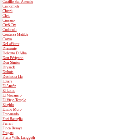
Castillo San Asensio
Cavicchioli
Chiarli
Cielo
Cinzano
Civ&Civ
Codorníu
Contessa Matilde
Corvo
DeLaPierre
Diamante
Dolcetto D'Alba
Don Pérignon
Don Simón
Drysack
Dubois
Duchessa Lia
Ederra
El Ancón
El Lomo
El Mocanero
El Viejo Templo
Elegido
Emilio Moro
Emparrado
Fazi Battaglia
Ferrari
Finca Besaya
Fragata
Franz Wilh. Langguth