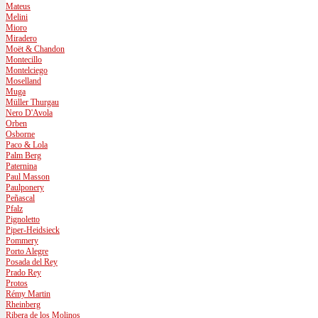
Mateus
Melini
Mioro
Miradero
Moët & Chandon
Montecillo
Montelciego
Moselland
Muga
Müller Thurgau
Nero D'Avola
Orben
Osborne
Paco & Lola
Palm Berg
Paternina
Paul Masson
Paulponery
Peñascal
Pfalz
Pignoletto
Piper-Heidsieck
Pommery
Porto Alegre
Posada del Rey
Prado Rey
Protos
Rémy Martin
Rheinberg
Ribera de los Molinos