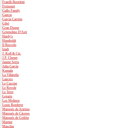
Fratelli Berteletti
Freixenet
Gallo Family
Gancia
García Carrión
Gibó
Gran Duque
Grignolino D'Asti
Hardy's
Humboldt
Il Roccolo
Izadi
J. Koll & Cie.
J.P. Chenet
Jaume Serra
Julia García
Kumala
La Villareña
Lancers
Le Cascine
Le Rovole
Le Terre
Legaris
Los Molinos
Louis Roederer
Marqués de Arienzo
Marqués de Cáceres
Marqués de Griñón
Martini
Maschio