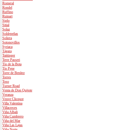
Romeral
Rondel
Ruffino
Ruinart
Siglo
Sitial
Solaz
Soldepeñas
Soliera
Sotonovillos
Syriaca
Tágara
Taittinger
Terre Passeri
Tío de la Bota
Tío Pepe
Torre de Benítez
Torres
Toso
Turner Road
Venta de Don Quijote
Veranza
Veuve Clicquot
Villa Valentina
Villacreces
Viña Albali
Viña Cumbrero
Viña del Mar
Viña Las Lajas
Viña Norte