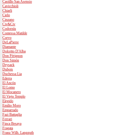
Castillo San Asensio
Cavicchioli
Chiarli
Cielo
Cinzano
Civ&Civ
Codorníu
Contessa Matilde
Corvo
DeLaPierre
Diamante
Dolcetto D'Alba
Don Pérignon
Don Simón
Drysack
Dubois
Duchessa Lia
Ederra
El Ancón
El Lomo
El Mocanero
El Viejo Templo
Elegido
Emilio Moro
Emparrado
Fazi Battaglia
Ferrari
Finca Besaya
Fragata
Franz Wilh. Langguth