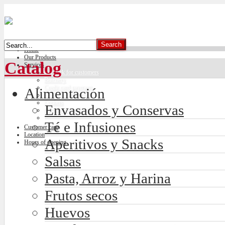
Home
Our Products
Catalog
Services
Car park for customers
Butchery
Credit card payment
Alimentación
Freshly made bread
Lockers
Envasados y Conservas
Climate control
Té e Infusiones
Customer care
Location
Aperitivos y Snacks
Hours of opening
Salsas
Pasta, Arroz y Harina
Frutos secos
Huevos