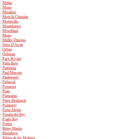
Melini
Mioro
Miradero
Moët & Chandon
Montecillo
Montelciego
Moselland
Muga
Müller Thurgau
Nero D'Avola
Orben
Osborne
Paco & Lola
Palm Berg
Paternina
Paul Masson
Paulponery
Peñascal
Pesquera
Pfalz
Pignoletto
Piper-Heidsieck
Pommery
Porto Alegre
Posada del Rey
Prado Rey
Protos
Rémy Martin
Rheinberg
Ribera de los Molinos