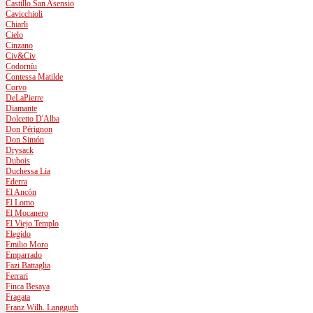
Castillo San Asensio
Cavicchioli
Chiarli
Cielo
Cinzano
Civ&Civ
Codorníu
Contessa Matilde
Corvo
DeLaPierre
Diamante
Dolcetto D'Alba
Don Pérignon
Don Simón
Drysack
Dubois
Duchessa Lia
Ederra
El Ancón
El Lomo
El Mocanero
El Viejo Templo
Elegido
Emilio Moro
Emparrado
Fazi Battaglia
Ferrari
Finca Besaya
Fragata
Franz Wilh. Langguth