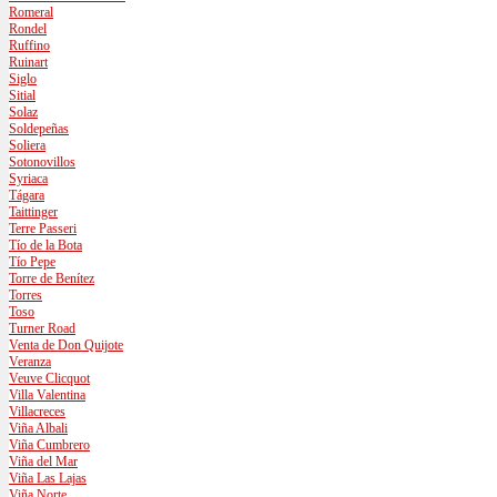
Romeral
Rondel
Ruffino
Ruinart
Siglo
Sitial
Solaz
Soldepeñas
Soliera
Sotonovillos
Syriaca
Tágara
Taittinger
Terre Passeri
Tío de la Bota
Tío Pepe
Torre de Benítez
Torres
Toso
Turner Road
Venta de Don Quijote
Veranza
Veuve Clicquot
Villa Valentina
Villacreces
Viña Albali
Viña Cumbrero
Viña del Mar
Viña Las Lajas
Viña Norte