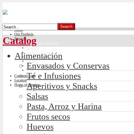
Home
Our Products
Catalog
Services
Car park for customers
Butchery
Credit card payment
Alimentación
Freshly made bread
Lockers
Envasados y Conservas
Climate control
Té e Infusiones
Customer care
Location
Aperitivos y Snacks
Hours of opening
Salsas
Pasta, Arroz y Harina
Frutos secos
Huevos