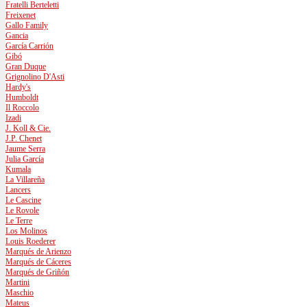
Fratelli Berteletti
Freixenet
Gallo Family
Gancia
García Carrión
Gibó
Gran Duque
Grignolino D'Asti
Hardy's
Humboldt
Il Roccolo
Izadi
J. Koll & Cie.
J.P. Chenet
Jaume Serra
Julia García
Kumala
La Villareña
Lancers
Le Cascine
Le Rovole
Le Terre
Los Molinos
Louis Roederer
Marqués de Arienzo
Marqués de Cáceres
Marqués de Griñón
Martini
Maschio
Mateus