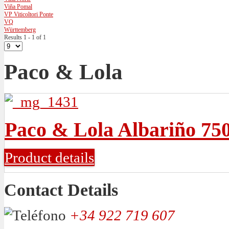
Viña Pomal
VP Viticoltori Ponte
VQ
Württemberg
Results 1 - 1 of 1
Paco & Lola
Paco & Lola Albariño 75
Product details
Contact Details
+34 922 719 607