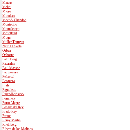
Mateus
Melini
Mioro
Miradero
Moët & Chandon
Montecillo
Montelciego
Moselland
Muga
Müller Thurgau
Nero D'Avola
Orben
Osborne
Palm Berg
Paternina
Paul Masson
Paulponery
Peñascal
Pesquera
Pfalz
Pignoletto
Piper-Heidsieck
Pommery
Porto Alegre
Posada del Rey
Prado Rey
Protos
Rémy Martin
Rheinberg
Ribera de los Molinos