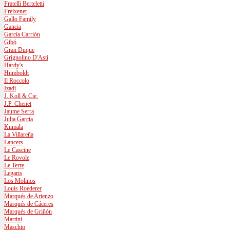
Fratelli Berteletti
Freixenet
Gallo Family
Gancia
García Carrión
Gibó
Gran Duque
Grignolino D'Asti
Hardy's
Humboldt
Il Roccolo
Izadi
J. Koll & Cie.
J.P. Chenet
Jaume Serra
Julia García
Kumala
La Villareña
Lancers
Le Cascine
Le Rovole
Le Terre
Legaris
Los Molinos
Louis Roederer
Marqués de Arienzo
Marqués de Cáceres
Marqués de Griñón
Martini
Maschio