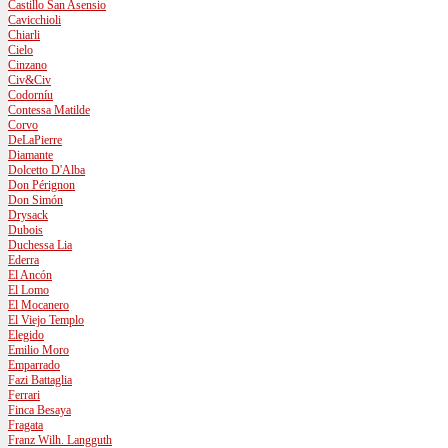
Castillo San Asensio
Cavicchioli
Chiarli
Cielo
Cinzano
Civ&Civ
Codorníu
Contessa Matilde
Corvo
DeLaPierre
Diamante
Dolcetto D'Alba
Don Pérignon
Don Simón
Drysack
Dubois
Duchessa Lia
Ederra
El Ancón
El Lomo
El Mocanero
El Viejo Templo
Elegido
Emilio Moro
Emparrado
Fazi Battaglia
Ferrari
Finca Besaya
Fragata
Franz Wilh. Langguth