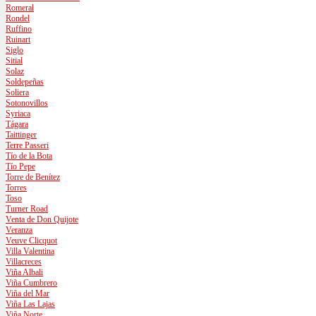
Romeral
Rondel
Ruffino
Ruinart
Siglo
Sitial
Solaz
Soldepeñas
Soliera
Sotonovillos
Syriaca
Tágara
Taittinger
Terre Passeri
Tío de la Bota
Tío Pepe
Torre de Benítez
Torres
Toso
Turner Road
Venta de Don Quijote
Veranza
Veuve Clicquot
Villa Valentina
Villacreces
Viña Albali
Viña Cumbrero
Viña del Mar
Viña Las Lajas
Viña Norte