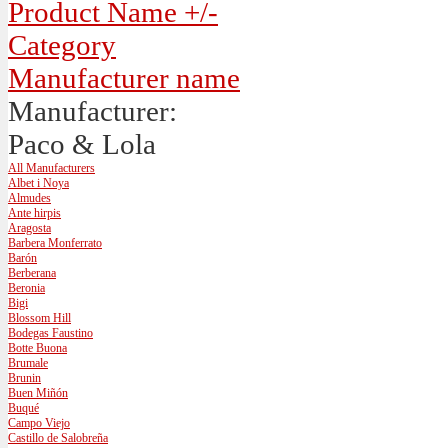
Product Name +/-
Category
Manufacturer name
Manufacturer:
Paco & Lola
All Manufacturers
Albet i Noya
Almudes
Ante hirpis
Aragosta
Barbera Monferrato
Barón
Berberana
Beronia
Bigi
Blossom Hill
Bodegas Faustino
Botte Buona
Brumale
Brunin
Buen Miñón
Buqué
Campo Viejo
Castillo de Salobreña