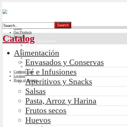
Home
Our Products
Catalog
Services
Car park for customers
Butchery
Credit card payment
Alimentación
Freshly made bread
Lockers
Envasados y Conservas
Climate control
Té e Infusiones
Customer care
Location
Aperitivos y Snacks
Hours of opening
Salsas
Pasta, Arroz y Harina
Frutos secos
Huevos