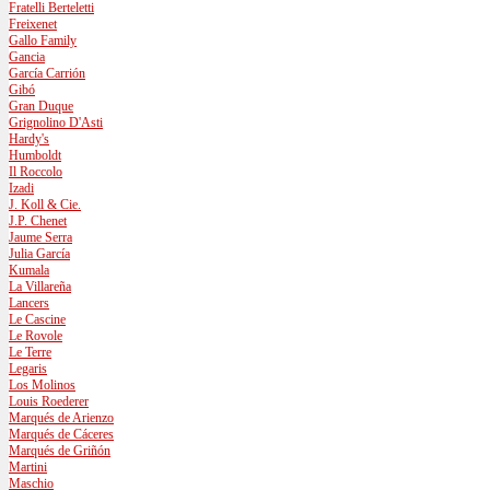
Fratelli Berteletti
Freixenet
Gallo Family
Gancia
García Carrión
Gibó
Gran Duque
Grignolino D'Asti
Hardy's
Humboldt
Il Roccolo
Izadi
J. Koll & Cie.
J.P. Chenet
Jaume Serra
Julia García
Kumala
La Villareña
Lancers
Le Cascine
Le Rovole
Le Terre
Legaris
Los Molinos
Louis Roederer
Marqués de Arienzo
Marqués de Cáceres
Marqués de Griñón
Martini
Maschio