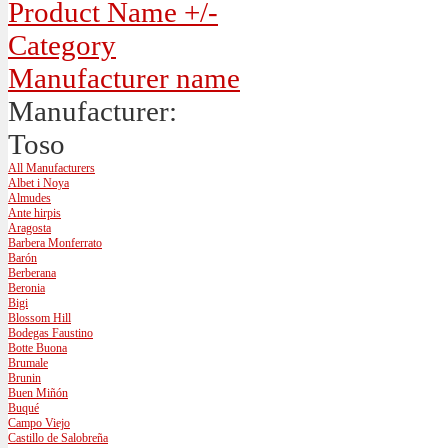
Product Name +/-
Category
Manufacturer name
Manufacturer:
Toso
All Manufacturers
Albet i Noya
Almudes
Ante hirpis
Aragosta
Barbera Monferrato
Barón
Berberana
Beronia
Bigi
Blossom Hill
Bodegas Faustino
Botte Buona
Brumale
Brunin
Buen Miñón
Buqué
Campo Viejo
Castillo de Salobreña