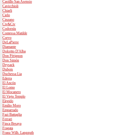
Castillo San Asensio
Cavicchioli
Chiarli
Cielo
Cinzano
Civ&Civ
Codorníu
Contessa Matilde
Corvo
DeLaPierre
Diamante
Dolcetto D'Alba
Don Pérignon
Don Simón
Drysack
Dubois
Duchessa Lia
Ederra
El Ancón
El Lomo
El Mocanero
El Viejo Templo
Elegido
Emilio Moro
Emparrado
Fazi Battaglia
Ferrari
Finca Besaya
Fragata
Franz Wilh. Langguth