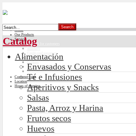
Home
Our Products
Catalog
Services
Car park for customers
Butchery
Credit card payment
Alimentación
Freshly made bread
Lockers
Envasados y Conservas
Climate control
Té e Infusiones
Customer care
Location
Aperitivos y Snacks
Hours of opening
Salsas
Pasta, Arroz y Harina
Frutos secos
Huevos