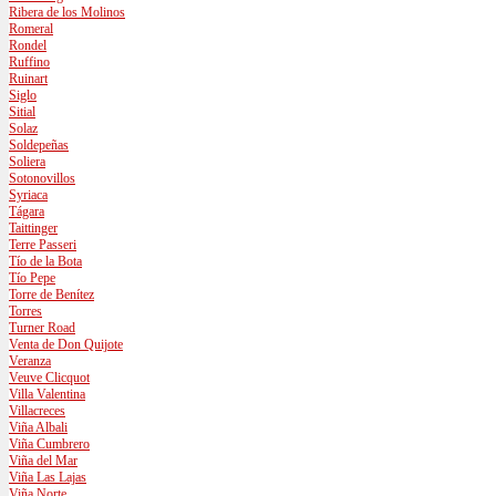
Ribera de los Molinos
Romeral
Rondel
Ruffino
Ruinart
Siglo
Sitial
Solaz
Soldepeñas
Soliera
Sotonovillos
Syriaca
Tágara
Taittinger
Terre Passeri
Tío de la Bota
Tío Pepe
Torre de Benítez
Torres
Turner Road
Venta de Don Quijote
Veranza
Veuve Clicquot
Villa Valentina
Villacreces
Viña Albali
Viña Cumbrero
Viña del Mar
Viña Las Lajas
Viña Norte