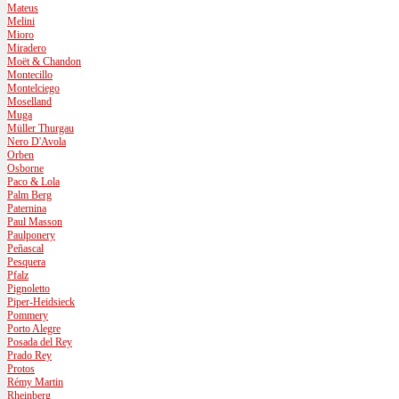
Mateus
Melini
Mioro
Miradero
Moët & Chandon
Montecillo
Montelciego
Moselland
Muga
Müller Thurgau
Nero D'Avola
Orben
Osborne
Paco & Lola
Palm Berg
Paternina
Paul Masson
Paulponery
Peñascal
Pesquera
Pfalz
Pignoletto
Piper-Heidsieck
Pommery
Porto Alegre
Posada del Rey
Prado Rey
Protos
Rémy Martin
Rheinberg