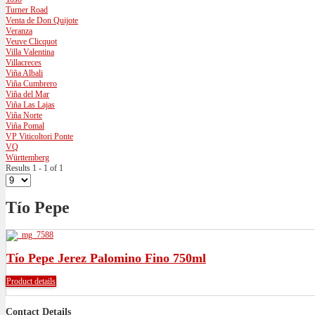
Turner Road
Venta de Don Quijote
Veranza
Veuve Clicquot
Villa Valentina
Villacreces
Viña Albali
Viña Cumbrero
Viña del Mar
Viña Las Lajas
Viña Norte
Viña Pomal
VP Viticoltori Ponte
VQ
Württemberg
Results 1 - 1 of 1
Tío Pepe
Tío Pepe Jerez Palomino Fino 750ml
Product details
Contact Details