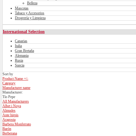
Belleza
Mascotas
Tabaco y Accesorios
Drogrería y Limpieza
International Selection
Canarias
Italia
Gran Bretaña
Alemania
Rusia
Suecia
Sort by
Product Name +/-
Category
Manufacturer name
Manufacturer:
Tío Pepe
All Manufacturers
Albet i Noya
Almudes
Ante hirpis
Aragosta
Barbera Monferrato
Barón
Berberana