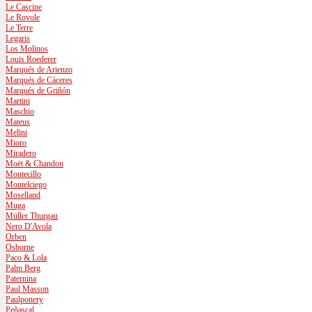
Le Cascine
Le Rovole
Le Terre
Legaris
Los Molinos
Louis Roederer
Marqués de Arienzo
Marqués de Cáceres
Marqués de Griñón
Martini
Maschio
Mateus
Melini
Mioro
Miradero
Moët & Chandon
Montecillo
Montelciego
Moselland
Muga
Müller Thurgau
Nero D'Avola
Orben
Osborne
Paco & Lola
Palm Berg
Paternina
Paul Masson
Paulponery
Peñascal