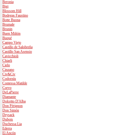
Beronia
Bigi
Blossom Hill
Bodegas Faustino
Botte Buona
Brumale
Brunin
Buen Miñón
Buqué
Campo Viejo
Castillo de Salobreña
Castillo San Asensio
Cavicchioli
Chiarli
Cielo
Cinzano
Civ&Civ
Codorníu
Contessa Matilde
Corvo
DeLaPierre
Diamante
Dolcetto D'Alba
Don Pérignon
Don Simón
Drysack
Dubois
Duchessa Lia
Ederra
El Ancón