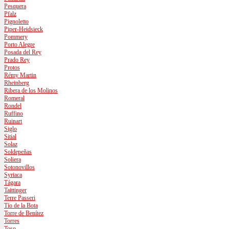
Pesquera
Pfalz
Pignoletto
Piper-Heidsieck
Pommery
Porto Alegre
Posada del Rey
Prado Rey
Protos
Rémy Martin
Rheinberg
Ribera de los Molinos
Romeral
Rondel
Ruffino
Ruinart
Siglo
Sitial
Solaz
Soldepeñas
Soliera
Sotonovillos
Syriaca
Tágara
Taittinger
Terre Passeri
Tío de la Bota
Torre de Benítez
Torres
Toso