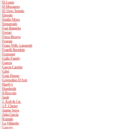
El Lomo
El Mocanero
El Viejo Templo
Elegido
Emilio Moro
Emparrado
Fazi Battaglia
Ferrari
Finca Besaya
Fragata
Franz Wilh. Langguth
Fratelli Berteletti
Freixenet
Gallo Family
Gancia
García Carrión
Gibó
Gran Duque
Grignolino D'Asti
Hardy's
Humboldt
Il Roccolo
Izadi
J. Koll & Cie.
J.P. Chenet
Jaume Serra
Julia García
Kumala
La Villareña
Lancers