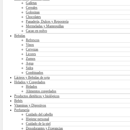
Galletas
Cereales
Golosinas
Chocolates
Panadería, Dulces y Repostería
Mermeladas y Mantequillas
Cacao en polvo
Bebidas
Refrescos
Vinos
Cervezas
Licores
Zumos
Agua
Sidra
Combinados
Lácteos y Bebidas de soja
Helados y Congelados
Helados
Alimentos congelados
Productos dietéticos y biológicos
Bebés
Vitaminas y Digestivos
Perfumería
Cuidado del cabello
Higiene personal
Cuidado de la piel
Desodorantes y Fragancias