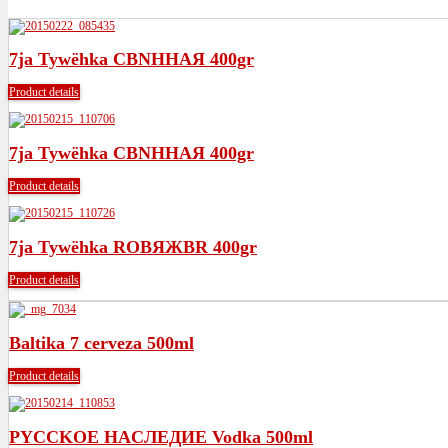
7ja Tywëhka CBNHHAЯ 400gr
Product details
7ja Tywëhka CBNHHAЯ 400gr
Product details
7ja Tywëhka ROBЯЖBR 400gr
Product details
Baltika 7 cerveza 500ml
Product details
PYCCKOE HACЛEДИE Vodka 500ml