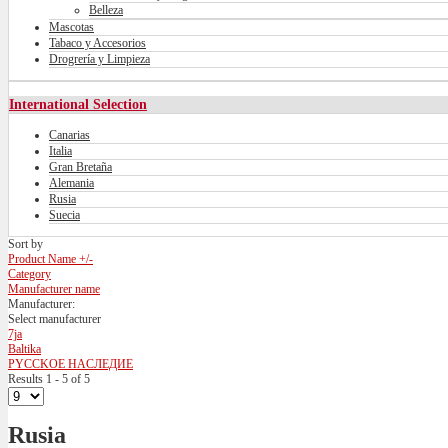
Belleza
Mascotas
Tabaco y Accesorios
Drogrería y Limpieza
International Selection
Canarias
Italia
Gran Bretaña
Alemania
Rusia
Suecia
Sort by
Product Name +/-
Category
Manufacturer name
Manufacturer:
Select manufacturer
7ja
Baltika
PYCCKOE HACЛEДИE
Results 1 - 5 of 5
Rusia