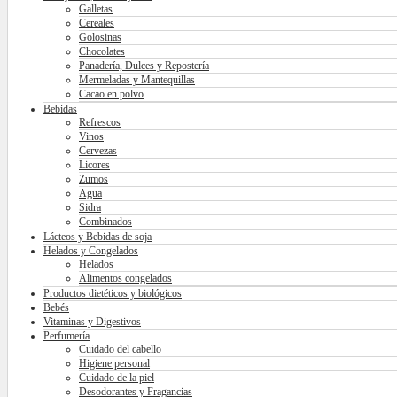
Galletas
Cereales
Golosinas
Chocolates
Panadería, Dulces y Repostería
Mermeladas y Mantequillas
Cacao en polvo
Bebidas
Refrescos
Vinos
Cervezas
Licores
Zumos
Agua
Sidra
Combinados
Lácteos y Bebidas de soja
Helados y Congelados
Helados
Alimentos congelados
Productos dietéticos y biológicos
Bebés
Vitaminas y Digestivos
Perfumería
Cuidado del cabello
Higiene personal
Cuidado de la piel
Desodorantes y Fragancias