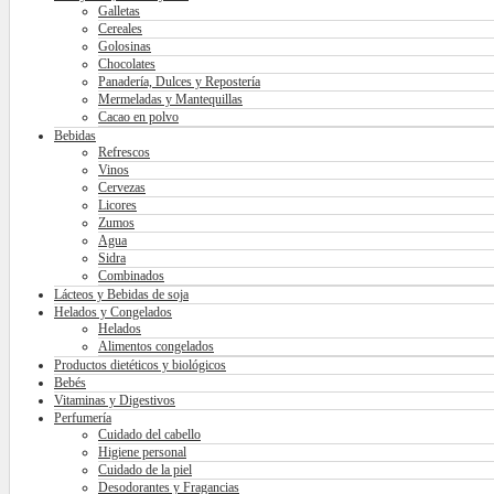
Galletas
Cereales
Golosinas
Chocolates
Panadería, Dulces y Repostería
Mermeladas y Mantequillas
Cacao en polvo
Bebidas
Refrescos
Vinos
Cervezas
Licores
Zumos
Agua
Sidra
Combinados
Lácteos y Bebidas de soja
Helados y Congelados
Helados
Alimentos congelados
Productos dietéticos y biológicos
Bebés
Vitaminas y Digestivos
Perfumería
Cuidado del cabello
Higiene personal
Cuidado de la piel
Desodorantes y Fragancias