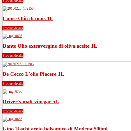
Product details
Cuore Olio di mais 1L
Product details
Dante Olio extravergine di oliva aceite 1L
Product details
De Cecco L'olio Piacere 1L
Product details
Driver's malt vinegar 5L
Product details
Gino Toschi aceto balsamico di Modena 500ml