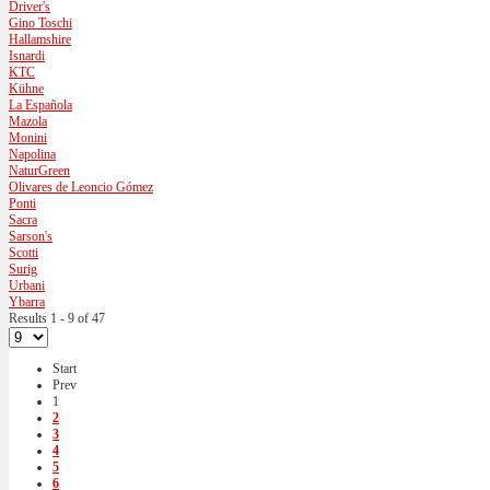
Driver's
Gino Toschi
Hallamshire
Isnardi
KTC
Kühne
La Española
Mazola
Monini
Napolina
NaturGreen
Olivares de Leoncio Gómez
Ponti
Sacra
Sarson's
Scotti
Surig
Urbani
Ybarra
Results 1 - 9 of 47
Start
Prev
1
2
3
4
5
6