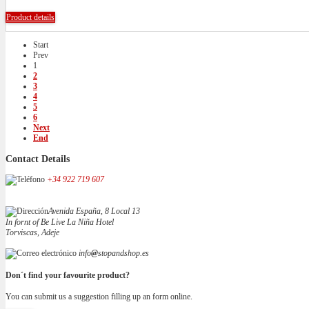
Product details
Start
Prev
1
2
3
4
5
6
Next
End
Contact Details
+34 922 719 607
Avenida España, 8 Local 13
In fornt of Be Live La Niña Hotel
Torviscas, Adeje
info
@
stopandshop.es
Don´t find your favourite product?
You can submit us a suggestion filling up an form online.