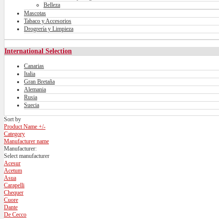
Belleza
Mascotas
Tabaco y Accesorios
Drogrería y Limpieza
International Selection
Canarias
Italia
Gran Bretaña
Alemania
Rusia
Suecia
Sort by
Product Name +/-
Category
Manufacturer name
Manufacturer:
Select manufacturer
Acesur
Acetum
Asua
Carapelli
Chequer
Cuore
Dante
De Cecco