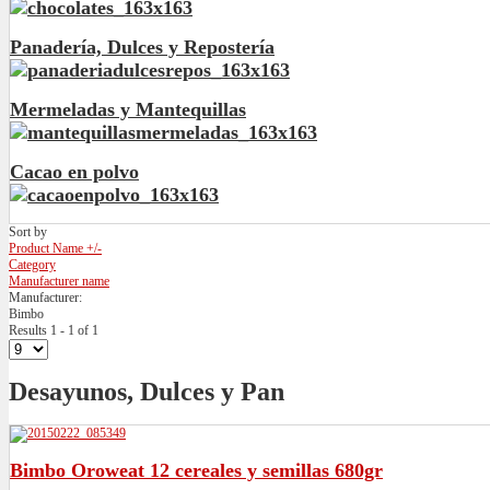
Panadería, Dulces y Repostería
Mermeladas y Mantequillas
Cacao en polvo
Sort by
Product Name +/-
Category
Manufacturer name
Manufacturer:
Bimbo
Results 1 - 1 of 1
Desayunos, Dulces y Pan
Bimbo Oroweat 12 cereales y semillas 680gr