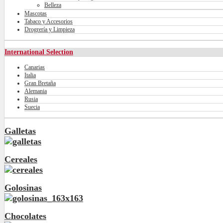
Belleza
Mascotas
Tabaco y Accesorios
Drogrería y Limpieza
International Selection
Canarias
Italia
Gran Bretaña
Alemania
Rusia
Suecia
Galletas
Cereales
Golosinas
Chocolates