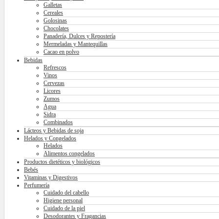
Galletas
Cereales
Golosinas
Chocolates
Panadería, Dulces y Repostería
Mermeladas y Mantequillas
Cacao en polvo
Bebidas
Refrescos
Vinos
Cervezas
Licores
Zumos
Agua
Sidra
Combinados
Lácteos y Bebidas de soja
Helados y Congelados
Helados
Alimentos congelados
Productos dietéticos y biológicos
Bebés
Vitaminas y Digestivos
Perfumería
Cuidado del cabello
Higiene personal
Cuidado de la piel
Desodorantes y Fragancias