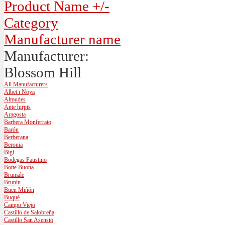
Product Name +/-
Category
Manufacturer name
Manufacturer:
Blossom Hill
All Manufacturers
Albet i Noya
Almudes
Ante hirpis
Aragosta
Barbera Monferrato
Barón
Berberana
Beronia
Bigi
Bodegas Faustino
Botte Buona
Brumale
Brunin
Buen Miñón
Buqué
Campo Viejo
Castillo de Salobreña
Castillo San Asensio