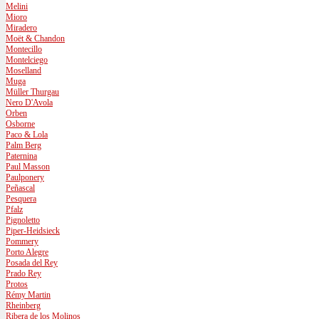
Melini
Mioro
Miradero
Moët & Chandon
Montecillo
Montelciego
Moselland
Muga
Müller Thurgau
Nero D'Avola
Orben
Osborne
Paco & Lola
Palm Berg
Paternina
Paul Masson
Paulponery
Peñascal
Pesquera
Pfalz
Pignoletto
Piper-Heidsieck
Pommery
Porto Alegre
Posada del Rey
Prado Rey
Protos
Rémy Martin
Rheinberg
Ribera de los Molinos