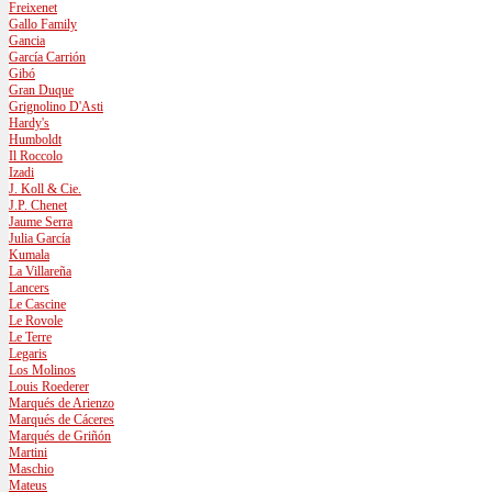
Freixenet
Gallo Family
Gancia
García Carrión
Gibó
Gran Duque
Grignolino D'Asti
Hardy's
Humboldt
Il Roccolo
Izadi
J. Koll & Cie.
J.P. Chenet
Jaume Serra
Julia García
Kumala
La Villareña
Lancers
Le Cascine
Le Rovole
Le Terre
Legaris
Los Molinos
Louis Roederer
Marqués de Arienzo
Marqués de Cáceres
Marqués de Griñón
Martini
Maschio
Mateus