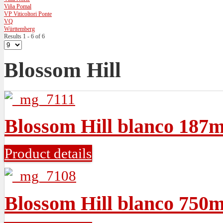
Viña Pomal
VP Viticoltori Ponte
VQ
Württemberg
Results 1 - 6 of 6
Blossom Hill
Blossom Hill blanco 187m
Product details
Blossom Hill blanco 750m