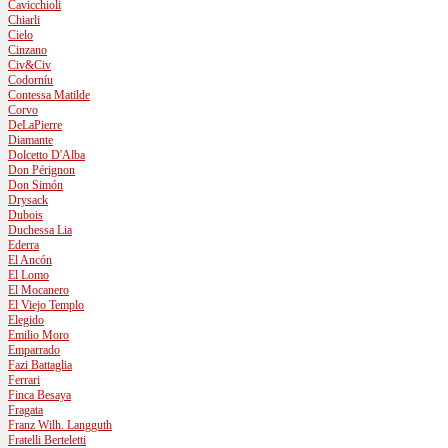
Cavicchioli
Chiarli
Cielo
Cinzano
Civ&Civ
Codorníu
Contessa Matilde
Corvo
DeLaPierre
Diamante
Dolcetto D'Alba
Don Pérignon
Don Simón
Drysack
Dubois
Duchessa Lia
Ederra
El Ancón
El Lomo
El Mocanero
El Viejo Templo
Elegido
Emilio Moro
Emparrado
Fazi Battaglia
Ferrari
Finca Besaya
Fragata
Franz Wilh. Langguth
Fratelli Berteletti