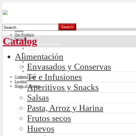
Home
Our Products
Catalog
Services
Car park for customers
Butchery
Credit card payment
Alimentación
Freshly made bread
Lockers
Envasados y Conservas
Climate control
Té e Infusiones
Customer care
Location
Aperitivos y Snacks
Hours of opening
Salsas
Pasta, Arroz y Harina
Frutos secos
Huevos