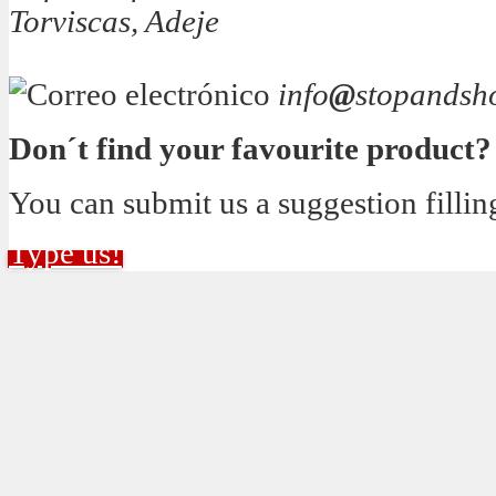
Torviscas, Adeje
info
@
stopandsh
Don´t find your favourite product?
You can submit us a suggestion fillin
Type us!