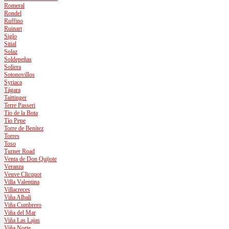
Romeral
Rondel
Ruffino
Ruinart
Siglo
Sitial
Solaz
Soldepeñas
Soliera
Sotonovillos
Syriaca
Tágara
Taittinger
Terre Passeri
Tío de la Bota
Tío Pepe
Torre de Benítez
Torres
Toso
Turner Road
Venta de Don Quijote
Veranza
Veuve Clicquot
Villa Valentina
Villacreces
Viña Albali
Viña Cumbrero
Viña del Mar
Viña Las Lajas
Viña Norte