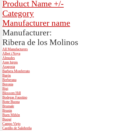
Product Name +/-
Category
Manufacturer name
Manufacturer:
Ribera de los Molinos
All Manufacturers
Albet i Noya
Almudes
Ante hirpis
Aragosta
Barbera Monferrato
Barón
Berberana
Beronia
Bigi
Blossom Hill
Bodegas Faustino
Botte Buona
Brumale
Brunin
Buen Miñón
Buqué
Campo Viejo
Castillo de Salobreña