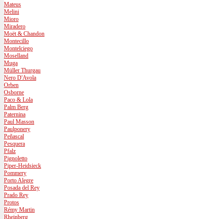
Mateus
Melini
Mioro
Miradero
Moët & Chandon
Montecillo
Montelciego
Moselland
Muga
Müller Thurgau
Nero D'Avola
Orben
Osborne
Paco & Lola
Palm Berg
Paternina
Paul Masson
Paulponery
Peñascal
Pesquera
Pfalz
Pignoletto
Piper-Heidsieck
Pommery
Porto Alegre
Posada del Rey
Prado Rey
Protos
Rémy Martin
Rheinberg