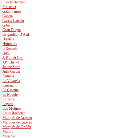
Fratelli Berteletti
Freixenet
Gallo Family
Gancia
García Carrión
Gibó
Gran Duque
Grignolino D'Asti
Hardy's
Humboldt
Il Roccolo
Izadi
J. Koll & Cie.
J.P. Chenet
Jaume Serra
Julia García
Kumala
La Villareña
Lancers
Le Cascine
Le Rovole
Le Terre
Legaris
Los Molinos
Louis Roederer
Marqués de Arienzo
Marqués de Cáceres
Marqués de Griñón
Martini
Maschio