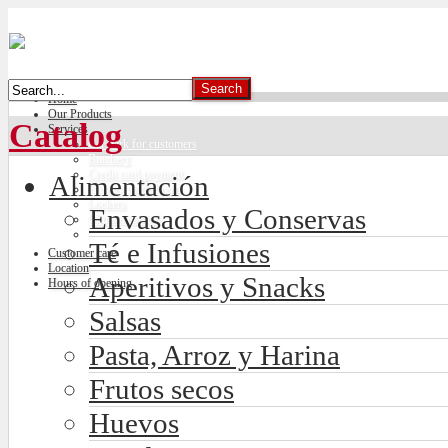
Home
Our Products
Catalog
Services
Car park for customers
Butchery
Credit card payment
Alimentación
Freshly made bread
Lockers
Envasados y Conservas
Climate control
Té e Infusiones
Customer care
Location
Aperitivos y Snacks
Hours of opening
Salsas
Pasta, Arroz y Harina
Frutos secos
Huevos