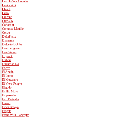
Castillo San Asensio
Cavicchioli
Chiarli
Cielo
Cinzano
Civ&Civ
Codorníu
Contessa Matilde
Corvo
DeLaPierre
Diamante
Dolcetto D'Alba
Don Pérignon
Don Simón
Drysack
Dubois
Duchessa Lia
Ederra
El Ancón
El Lomo
El Mocanero
El Viejo Templo
Elegido
Emilio Moro
Emparrado
Fazi Battaglia
Ferrari
Finca Besaya
Fragata
Franz Wilh. Langguth