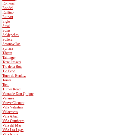
Romeral
Rondel
Ruffino
Ruinart
Siglo
Sitial
Solaz
Soldepeñas
Soliera
Sotonovillos
Syriaca
Tágara
Taittinger
Terre Passeri
Tío de la Bota
Tío Pepe
Torre de Benítez
Torres
Toso
Turner Road
Venta de Don Quijote
Veranza
Veuve Clicquot
Villa Valentina
Villacreces
Viña Albali
Viña Cumbrero
Viña del Mar
Viña Las Lajas
Viña Norte