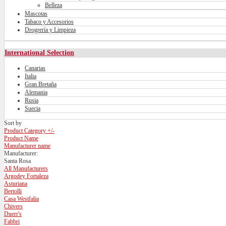
Belleza
Mascotas
Tabaco y Accesorios
Drogrería y Limpieza
International Selection
Canarias
Italia
Gran Bretaña
Alemania
Rusia
Suecia
Sort by
Product Category +/-
Product Name
Manufacturer name
Manufacturer:
Santa Rosa
All Manufacturers
Argodey Fortaleza
Asturiana
Bertolli
Casa Westfalia
Chivers
Duerr's
Fabbri