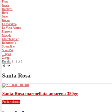
Flora
Gale's
Hartley's
Hero
Juver
Kühne
La Irlandesa
La Vieja Fábrica
Ligeresa
Meggle
Oldenburguer
Robertson's
Streamline
Sun - Pat
Tulipán
Zuegg
Results 1 - 1 of 1
Santa Rosa
Santa Rosa marmellata amarena 350gr
Product details