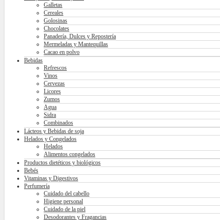
Galletas
Cereales
Golosinas
Chocolates
Panadería, Dulces y Repostería
Mermeladas y Mantequillas
Cacao en polvo
Bebidas
Refrescos
Vinos
Cervezas
Licores
Zumos
Agua
Sidra
Combinados
Lácteos y Bebidas de soja
Helados y Congelados
Helados
Alimentos congelados
Productos dietéticos y biológicos
Bebés
Vitaminas y Digestivos
Perfumería
Cuidado del cabello
Higiene personal
Cuidado de la piel
Desodorantes y Fragancias