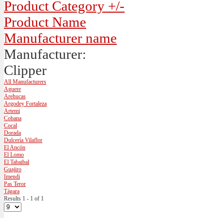
Product Category +/-
Product Name
Manufacturer name
Manufacturer:
Clipper
All Manufacturers
Aguere
Arehucas
Argodey Fortaleza
Artemi
Cobana
Cocal
Dorada
Dulcería Vilaflor
El Ancón
El Lomo
El Tabaibal
Guajiro
Imendi
Pas Teror
Tágara
Results 1 - 1 of 1