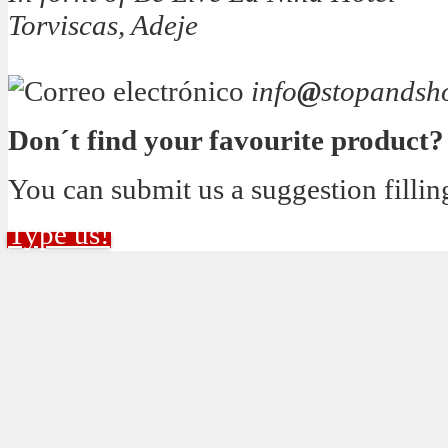
Torviscas, Adeje
info
@
stopandsh
Don´t find your favourite product?
You can submit us a suggestion fillin
Type us!