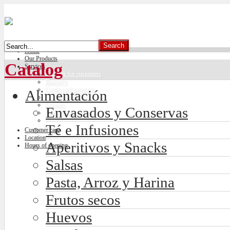
Home
Our Products
Catalog
Services
Car park for customers
Butchery
Credit card payment
Alimentación
Freshly made bread
Lockers
Envasados y Conservas
Climate control
Té e Infusiones
Customer care
Location
Aperitivos y Snacks
Hours of opening
Salsas
Pasta, Arroz y Harina
Frutos secos
Huevos