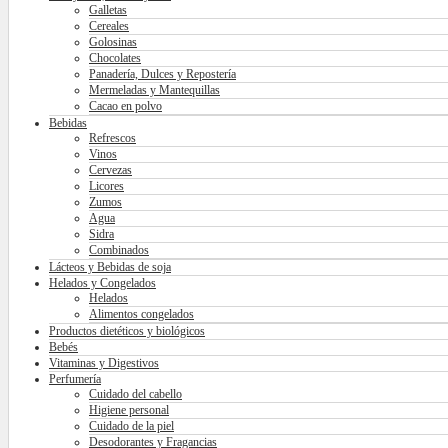
Galletas
Cereales
Golosinas
Chocolates
Panadería, Dulces y Repostería
Mermeladas y Mantequillas
Cacao en polvo
Bebidas
Refrescos
Vinos
Cervezas
Licores
Zumos
Agua
Sidra
Combinados
Lácteos y Bebidas de soja
Helados y Congelados
Helados
Alimentos congelados
Productos dietéticos y biológicos
Bebés
Vitaminas y Digestivos
Perfumería
Cuidado del cabello
Higiene personal
Cuidado de la piel
Desodorantes y Fragancias