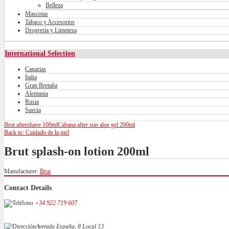
Belleza
Mascotas
Tabaco y Accesorios
Drogrería y Limpieza
International Selection
Canarias
Italia
Gran Bretaña
Alemania
Rusia
Suecia
Brut aftershave 100ml
Cabana after sun aloe gel 200ml
Back to: Cuidado de la piel
Brut splash-on lotion 200ml
Manufacturer:
Brut
Contact Details
+34 922 719 607
Avenida España, 8 Local 13